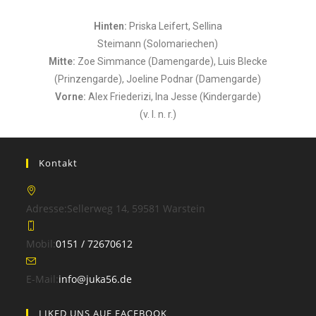
Hinten:
Priska Leifert, Sellina
Steimann (Solomariechen)
Mitte:
Zoe Simmance (Damengarde), Luis Blecke
(Prinzengarde), Joeline Podnar (Damengarde)
Vorne:
Alex Friederizi, Ina Jesse (Kindergarde)
(v. l. n. r.)
Kontakt
Adresse:
Sellerweg 14, 59581 Warstein
Mobil:
0151 / 72670612
E-Mail:
info@juka56.de
LIKED UNS AUF FACEBOOK